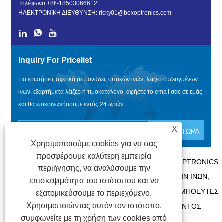
Τηλέφωνο:
+86-18503066612
ΗΛΕΚΤΡΟΝΙΚΗ ΔΙΕΥΘΥΝΣΗ:
ricky01@boxoptronics.com
Inquiry For Pricelist
Για ερωτήσεις σχετικά με μονάδες οπτικών ινών, λέιζερ συζευγμένων
ινών, εξαρτήματα λέιζερ ή τιμοκατάλογο, αφήστε το email σας σε εμάς
και θα επικοινωνήσουμε εντός 24 ωρών.
X
Χρησιμοποιούμε cookies για να σας
προσφέρουμε καλύτερη εμπειρία
ΠΝΕΥΜΑΤΙΚΆ ΔΙΚΑΙΏΜΑΤΑ @ 2020 SHENZHEN BOX OPTRONICS
περιήγησης, να αναλύσουμε την
TECHNOLOGY CO., LTD. - ΚΊΝΑ ΜΟΝΆΔΕΣ ΟΠΤΙΚΏΝ ΙΝΏΝ,
επισκεψιμότητα του ιστότοπου και να
ΚΑΤΑΣΚΕΥΑΣΤΈΣ ΛΈΙΖΕΡ ΣΥΖΕΥΓΜΈΝΩΝ ΙΝΏΝ, ΠΡΟΜΗΘΕΥΤΈΣ
εξατομικεύσουμε το περιεχόμενο.
Χρησιμοποιώντας αυτόν τον ιστότοπο,
ΕΞΑΡΤΗΜΆΤΩΝ ΛΈΙΖΕΡ ΜΕ ΤΗΝ ΕΠΙΦΎΛΑΞΗ ΠΑΝΤΌΣ
συμφωνείτε με τη χρήση των cookies από
ΔΙΚΑΙΏΜΑΤΟΣ.