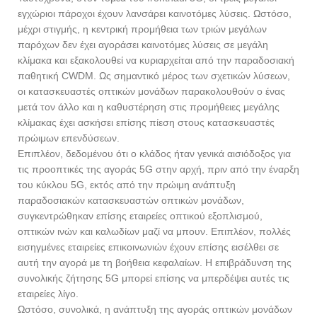
εγχώριοι πάροχοι έχουν λανσάρει καινοτόμες λύσεις. Ωστόσο,
μέχρι στιγμής, η κεντρική προμήθεια των τριών μεγάλων
παρόχων δεν έχει αγοράσει καινοτόμες λύσεις σε μεγάλη
κλίμακα και εξακολουθεί να κυριαρχείται από την παραδοσιακή
παθητική CWDM. Ως σημαντικό μέρος των σχετικών λύσεων,
οι κατασκευαστές οπτικών μονάδων παρακολουθούν ο ένας
μετά τον άλλο και η καθυστέρηση στις προμήθειες μεγάλης
κλίμακας έχει ασκήσει επίσης πίεση στους κατασκευαστές
πρώιμων επενδύσεων.
Επιπλέον, δεδομένου ότι ο κλάδος ήταν γενικά αισιόδοξος για
τις προοπτικές της αγοράς 5G στην αρχή, πριν από την έναρξη
του κύκλου 5G, εκτός από την πρώιμη ανάπτυξη
παραδοσιακών κατασκευαστών οπτικών μονάδων,
συγκεντρώθηκαν επίσης εταιρείες οπτικού εξοπλισμού,
οπτικών ινών και καλωδίων μαζί να μπουν. Επιπλέον, πολλές
εισηγμένες εταιρείες επικοινωνιών έχουν επίσης εισέλθει σε
αυτή την αγορά με τη βοήθεια κεφαλαίων. Η επιβράδυνση της
συνολικής ζήτησης 5G μπορεί επίσης να μπερδέψει αυτές τις
εταιρείες λίγο.
Ωστόσο, συνολικά, η ανάπτυξη της αγοράς οπτικών μονάδων