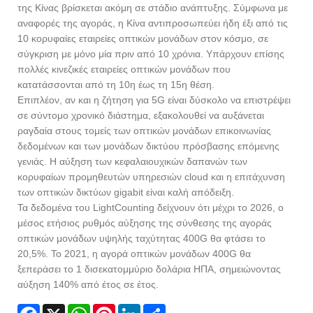
της Κίνας βρίσκεται ακόμη σε στάδιο ανάπτυξης. Σύμφωνα με
αναφορές της αγοράς, η Κίνα αντιπροσωπεύει ήδη έξι από τις
10 κορυφαίες εταιρείες οπτικών μονάδων στον κόσμο, σε
σύγκριση με μόνο μία πριν από 10 χρόνια. Υπάρχουν επίσης
πολλές κινεζικές εταιρείες οπτικών μονάδων που
κατατάσσονται από τη 10η έως τη 15η θέση.
Επιπλέον, αν και η ζήτηση για 5G είναι δύσκολο να επιστρέψει
σε σύντομο χρονικό διάστημα, εξακολουθεί να αυξάνεται
ραγδαία στους τομείς των οπτικών μονάδων επικοινωνίας
δεδομένων και των μονάδων δικτύου πρόσβασης επόμενης
γενιάς. Η αύξηση των κεφαλαιουχικών δαπανών των
κορυφαίων προμηθευτών υπηρεσιών cloud και η επιτάχυνση
των οπτικών δικτύων gigabit είναι καλή απόδειξη.
Τα δεδομένα του LightCounting δείχνουν ότι μέχρι το 2026, ο
μέσος ετήσιος ρυθμός αύξησης της σύνθεσης της αγοράς
οπτικών μονάδων υψηλής ταχύτητας 400G θα φτάσει το
20,5%. Το 2021, η αγορά οπτικών μονάδων 400G θα
ξεπεράσει το 1 δισεκατομμύριο δολάρια ΗΠΑ, σημειώνοντας
αύξηση 140% από έτος σε έτος.
Facebook
X
WhatsApp
Pinterest
LinkedIn
Share