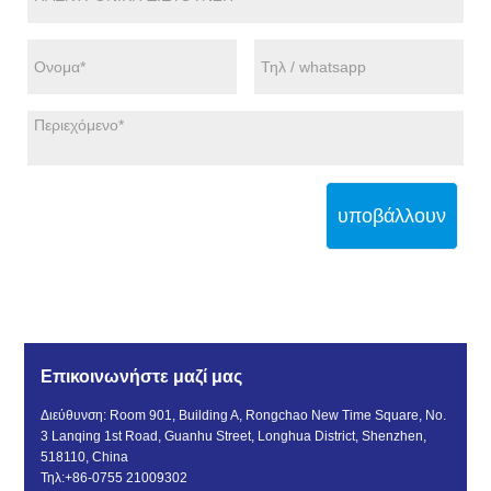
υποβάλλουν
Επικοινωνήστε μαζί μας
Διεύθυνση: Room 901, Building A, Rongchao New Time Square, No.
3 Lanqing 1st Road, Guanhu Street, Longhua District, Shenzhen,
518110, China
Τηλ:
+86-0755 21009302