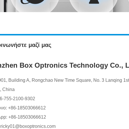
ινωνήστε μαζί μας
zhen Box Optronics Technology Co., L
1, Building A, Rongchao New Time Square, No. 3 Lanqing 1st 
, China
6-755-2100-9302
νο:
+86-18503066612
pp:
+86-18503066612
ricky01@boxoptronics.com