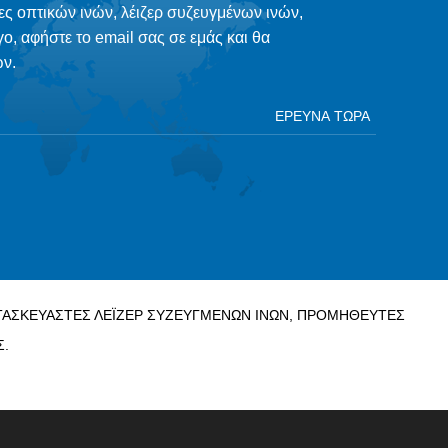
ες οπτικών ινών, λέιζερ συζευγμένων ινών,
γο, αφήστε το email σας σε εμάς και θα
ν.
ΚΑΤΑΣΚΕΥΑΣΤΈΣ ΛΈΙΖΕΡ ΣΥΖΕΥΓΜΈΝΩΝ ΙΝΏΝ, ΠΡΟΜΗΘΕΥΤΈΣ
Σ.