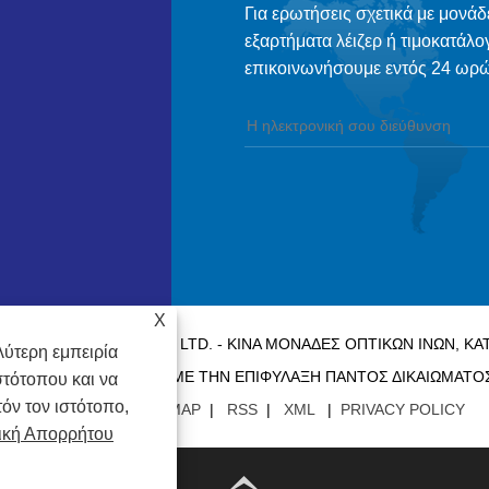
Για ερωτήσεις σχετικά με μονάδ
εξαρτήματα λέιζερ ή τιμοκατάλο
επικοινωνήσουμε εντός 24 ωρώ
X
ICS TECHNOLOGY CO., LTD. - ΚΊΝΑ ΜΟΝΆΔΕΣ ΟΠΤΙΚΏΝ ΙΝΏΝ, 
ύτερη εμπειρία
ΕΞΑΡΤΗΜΆΤΩΝ ΛΈΙΖΕΡ ΜΕ ΤΗΝ ΕΠΙΦΎΛΑΞΗ ΠΑΝΤΌΣ ΔΙΚΑΙΏΜΑΤΟ
στότοπου και να
όν τον ιστότοπο,
ΣΥΝΔΈΣΕΙΣ
|
SITEMAP
|
RSS
|
XML
|
PRIVACY POLICY
ική Απορρήτου