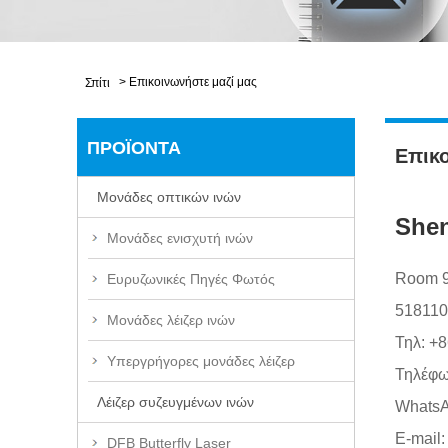
>
Επικοινωνήστε μαζί μας
Σπίτι
ΠΡΟΪΌΝΤΑ
Επικο
Μονάδες οπτικών ινών
Shen
Μονάδες ενισχυτή ινών
Room 90
Ευρυζωνικές Πηγές Φωτός
518110
Μονάδες λέιζερ ινών
Τηλ:
+8
Υπεργρήγορες μονάδες λέιζερ
Τηλέφω
Λέιζερ συζευγμένων ινών
WhatsA
E-mail:
DFB Butterfly Laser