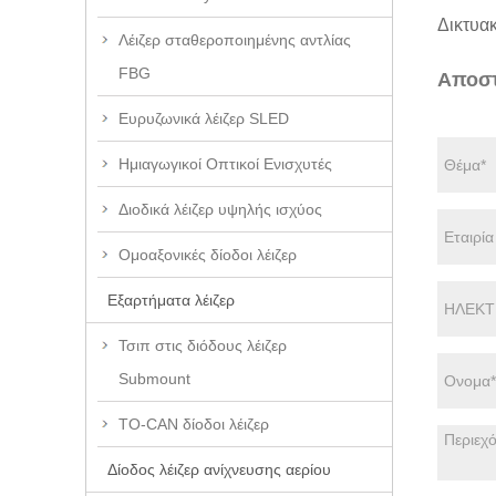
Δικτυα
Λέιζερ σταθεροποιημένης αντλίας
FBG
Αποστ
Ευρυζωνικά λέιζερ SLED
Ημιαγωγικοί Οπτικοί Ενισχυτές
Διοδικά λέιζερ υψηλής ισχύος
Ομοαξονικές δίοδοι λέιζερ
Εξαρτήματα λέιζερ
Τσιπ στις διόδους λέιζερ
Submount
TO-CAN δίοδοι λέιζερ
Δίοδος λέιζερ ανίχνευσης αερίου