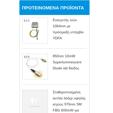
ΠΡΟΤΕΙΝΌΜΕΝΑ ΠΡΟΪΌΝΤΑ
Ενισχυτής ινών
1064nm με
πρόσμειξη υττέρβιο
YDFA
850nm 10mW
Superluminescent
Diode sld δίοδος
Σταθεροποιημένη
αντλία λέιζερ υψηλής
ισχύος 976nm SM
FBG 600mW για