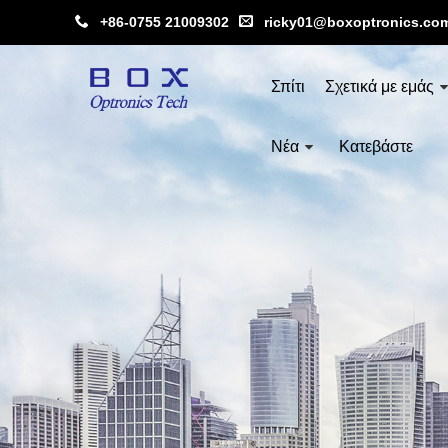
+86-0755 21009302
ricky01@boxoptronics.co
Σπίτι
Σχετικά με εμάς
Νέα
Κατεβάστε