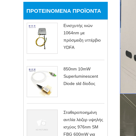
ΠΡΟΤΕΙΝΌΜΕΝΑ ΠΡΟΪΌΝΤΑ
Ενισχυτής ινών
1064nm με
πρόσμειξη υττέρβιο
YDFA
850nm 10mW
Superluminescent
Diode sld δίοδος
Σταθεροποιημένη
αντλία λέιζερ υψηλής
ισχύος 976nm SM
FBG 600mW για