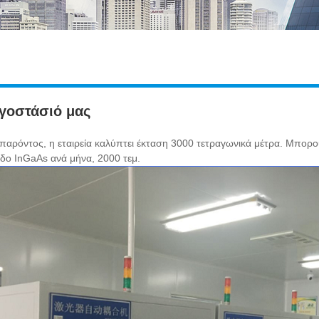
γοστάσιό μας
 παρόντος, η εταιρεία καλύπτει έκταση 3000 τετραγωνικά μέτρα. Μπορο
δο InGaAs ανά μήνα, 2000 τεμ.