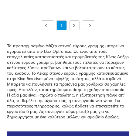
1
2
Το προσαρμοσμένο Λέιζερ στενού εύρους γραμμής μπορεί να
αγοραστεί από την Box Optronics. Ως ένας από τους
επαγγελματίες κατασκευαστές και προμηθευτές της Κίνας Λέιζερ
στενού εύρους γραμμής, βοηθάμε τους πελάτες να παρέχουν
καλύτερες λύσεις προϊόντων και να βελτιστοποιούν το κόστος
του κλάδου. Το Λέιζερ στενού εύρους γραμμής κατασκευασμένο
στην Κίνα δεν είναι μόνο υψηλής ποιότητας, αλλά και φθηνό.
Μπορείτε να πουλήσετε τα προϊόντα μας χονδρικά σε χαμηλές
τιμές. Επιπλέον, υποστηρίζουμε επίσης τη χύδην συσκευασία.
Η αξία μας είναι «πρώτα ο πελάτης, η εξυπηρέτηση πάνω απ'
όλα, το θεμέλιο της αξιοπιστίας, η συνεργασία win-win». Για
περισσότερες πληροφορίες, καλώς ήρθατε να επισκεφτείτε το
εργοστάσιό μας. Ας συνεργαστούμε μεταξύ μας για να
δημιουργήσουμε ένα καλύτερο μέλλον και αμοιβαίο όφελος.