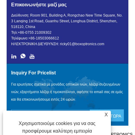
Επικοινωνήστε μαζί μας
Διεύθυνση: Room 901, Building A, Rongchao New Time Square, No.
3 Lanqing 1st Road, Guanhu Street, Longhua District, Shenzhen,
518110, China
Τηλ:
+86-0755 21009302
Τηλέφωνο:
+86-18503066612
ΗΛΕΚΤΡΟΝΙΚΗ ΔΙΕΥΘΥΝΣΗ:
ricky01@boxoptronics.com
Inquiry For Pricelist
Για ερωτήσεις σχετικά με μονάδες οπτικών ινών, λέιζερ συζευγμένων
ινών, εξαρτήματα λέιζερ ή τιμοκατάλογο, αφήστε το email σας σε εμάς
και θα επικοινωνήσουμε εντός 24 ωρών.
X
Χρησιμοποιούμε cookies για να σας
προσφέρουμε καλύτερη εμπειρία
ΠΝΕΥΜΑΤΙΚΆ ΔΙΚΑΙΏΜΑΤΑ @ 2020 SHENZHEN BOX OPTRONICS