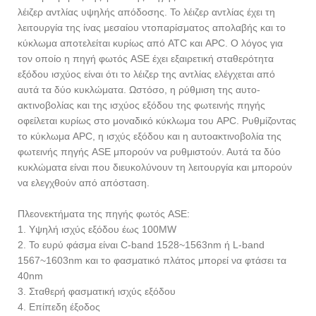
λέιζερ αντλίας υψηλής απόδοσης. Το λέιζερ αντλίας έχει τη
λειτουργία της ίνας μεσαίου ντοπαρίσματος απολαβής και το
κύκλωμα αποτελείται κυρίως από ATC και APC. Ο λόγος για
τον οποίο η πηγή φωτός ASE έχει εξαιρετική σταθερότητα
εξόδου ισχύος είναι ότι το λέιζερ της αντλίας ελέγχεται από
αυτά τα δύο κυκλώματα. Ωστόσο, η ρύθμιση της αυτο-
ακτινοβολίας και της ισχύος εξόδου της φωτεινής πηγής
οφείλεται κυρίως στο μοναδικό κύκλωμα του APC. Ρυθμίζοντας
το κύκλωμα APC, η ισχύς εξόδου και η αυτοακτινοβολία της
φωτεινής πηγής ASE μπορούν να ρυθμιστούν. Αυτά τα δύο
κυκλώματα είναι που διευκολύνουν τη λειτουργία και μπορούν
να ελεγχθούν από απόσταση.
Πλεονεκτήματα της πηγής φωτός ASE:
1. Υψηλή ισχύς εξόδου έως 100MW
2. Το ευρύ φάσμα είναι C-band 1528~1563nm ή L-band
1567~1603nm και το φασματικό πλάτος μπορεί να φτάσει τα
40nm
3. Σταθερή φασματική ισχύς εξόδου
4. Επίπεδη έξοδος