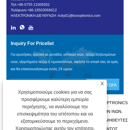
Τηλ:
+86-0755 21009302
Τηλέφωνο:
+86-18503066612
ΗΛΕΚΤΡΟΝΙΚΗ ΔΙΕΥΘΥΝΣΗ:
ricky01@boxoptronics.com
Inquiry For Pricelist
Για ερωτήσεις σχετικά με μονάδες οπτικών ινών, λέιζερ συζευγμένων
ινών, εξαρτήματα λέιζερ ή τιμοκατάλογο, αφήστε το email σας σε εμάς
και θα επικοινωνήσουμε εντός 24 ωρών.
X
Χρησιμοποιούμε cookies για να σας
προσφέρουμε καλύτερη εμπειρία
ΠΝΕΥΜΑΤΙΚΆ ΔΙΚΑΙΏΜΑΤΑ @ 2020 SHENZHEN BOX OPTRONICS
περιήγησης, να αναλύσουμε την
TECHNOLOGY CO., LTD. - ΚΊΝΑ ΜΟΝΆΔΕΣ ΟΠΤΙΚΏΝ ΙΝΏΝ,
επισκεψιμότητα του ιστότοπου και να
ΚΑΤΑΣΚΕΥΑΣΤΈΣ ΛΈΙΖΕΡ ΣΥΖΕΥΓΜΈΝΩΝ ΙΝΏΝ, ΠΡΟΜΗΘΕΥΤΈΣ
εξατομικεύσουμε το περιεχόμενο.
Χρησιμοποιώντας αυτόν τον ιστότοπο,
ΕΞΑΡΤΗΜΆΤΩΝ ΛΈΙΖΕΡ ΜΕ ΤΗΝ ΕΠΙΦΎΛΑΞΗ ΠΑΝΤΌΣ