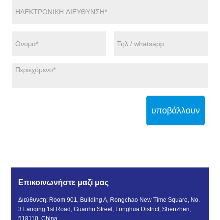
υποβάλλουν
Επικοινωνήστε μαζί μας
Διεύθυνση: Room 901, Building A, Rongchao New Time Square, No.
3 Lanqing 1st Road, Guanhu Street, Longhua District, Shenzhen,
518110, China