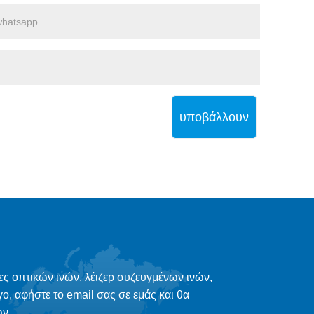
υποβάλλουν
ες οπτικών ινών, λέιζερ συζευγμένων ινών,
γο, αφήστε το email σας σε εμάς και θα
ν.