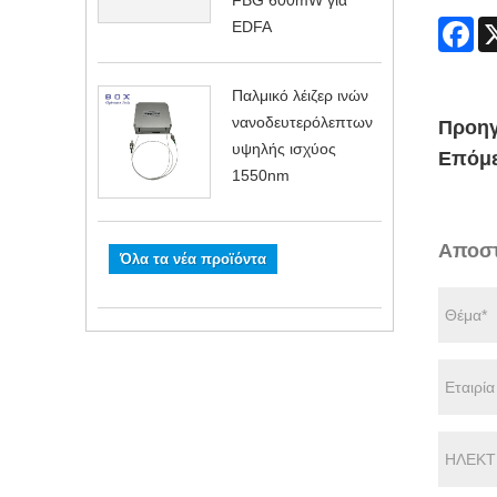
FBG 600mW για
Fa
EDFA
Παλμικό λέιζερ ινών
νανοδευτερόλεπτων
Προηγ
υψηλής ισχύος
Επόμε
1550nm
Αποστ
Όλα τα νέα προϊόντα