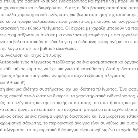
ο επιθυμητό φασματικό εύρος ενδιαφέροντος και πρέπει να μπορεί να π
τα χαρακτηριστικά ενδιαφέροντος. Αυτές οι δύο βασικές απαιτήσεις απο
νται άλλα χαρακτηριστικά πλέγματος για βελτιστοποίηση της απόδοσης
ιο κοινά προφίλ αυλακώσεων είναι γνωστά ως με κανόνα και ολογραφικό
 κατασκευή του κύριου πλέγματος. Οι σχάρες με χάραξη μπορούν να πα
ις σχηματίζονται φυσικά σε μια ανακλαστική επιφάνεια με ένα εργαλεί
ενα και βελτιστοποιούνται εύκολα για μια δεδομένη εφαρμογή και στις
σης λόγω αυτού του βαθμού ελευθερίας.
ά, Ανάλυση και Ισχύς Επίλυσης
λειτουργία ενός πλέγματος περίθλασης σε ένα φασματοσκοπικό όργανο ε
 κάθε μήκος κύματος να έχει μια γνωστή κατεύθυνση. Αυτή η ιδιότητα 
μήκους κύματος και γωνίας ονομάζεται συχνά εξίσωση πλέγματος:
sin θ + sin θ’)
η είναι μια ιδιότητα συστήματος, όχι μια ιδιότητα πλέγματος. Ένα φα
νης αρκετά στενό ώστε να διακρίνει τα χαρακτηριστικά ενδιαφέροντος.
άς του πλέγματος και της εστιακής απόστασης του συστήματος και με 
κό εύρος ζώνης στο επίπεδο του ανιχνευτή μπορεί να επιτευχθεί εξίσο
 μήκος όπως με ένα πλέγμα υψηλής διασποράς και ένα μικρότερο εστιακ
οχρωματικό σάρωσης, το περιοριστικό άνοιγμα είναι συνήθως μια φυσ
 πλέγματος, το περιοριστικό διάφραγμα είναι συνήθως ένα στοιχείο διά