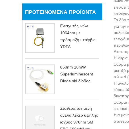
υλικά στ
επιλύει 
ΠΡΟΤΕΙΝΌΜΕΝΑ ΠΡΟΪΌΝΤΑ
επιλέγο
Τα δύο π
Ενισχυτής ινών
για την
αυλακώσε
1064nm με
ελεγχόμ
πρόσμειξη υττέρβιο
περίθλα
YDFA
Διασπορ
Η κύρια 
φάσμα με
850nm 10mW
μεταξύ 
Superluminescent
n λ = d (
Diode sld δίοδος
Η ανάλυσ
εύρος ζώ
διασπορ
φασματι
Σταθεροποιημένη
εστιακό
ένα μον
αντλία λέιζερ υψηλής
σταθερού
ισχύος 976nm SM