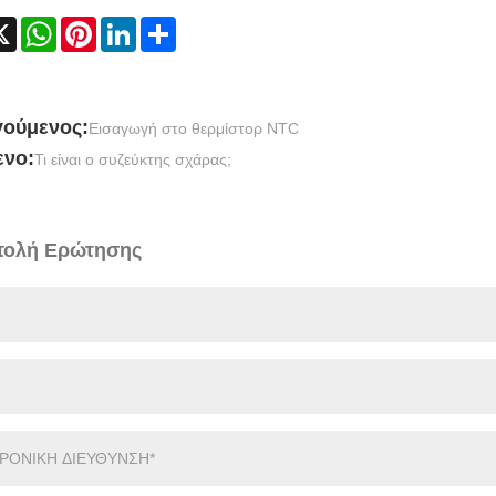
cebook
X
WhatsApp
Pinterest
LinkedIn
Share
ούμενος:
Εισαγωγή στο θερμίστορ NTC
νο:
Τι είναι ο συζεύκτης σχάρας;
ολή Ερώτησης