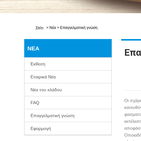
>
Νέα
>
Επαγγελματική γνώση
Σπίτι
ΝΈΑ
Επα
Εκθεση
Εταιρικά Νέα
Νέα του κλάδου
Οι σχάρ
FAQ
κατευθύ
φασματο
Επαγγελματική γνώση
εκτέλεσ
αποφάσε
Εφαρμογή
Οποιαδή