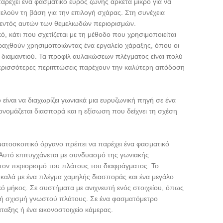
αρέχει ένα φασματικό εύρος ζώνης αρκετά μικρό για να
τελούν τη βάση για την επιλογή σχάρας. Στη συνέχεια
 εντός αυτών των θεμελιωδών περιορισμών.
, κάτι που σχετίζεται με τη μέθοδο που χρησιμοποιείται
ραχθούν χρησιμοποιώντας ένα εργαλείο χάραξης, όπου οι
ο διαμαντιού. Τα προφίλ αυλακώσεων πλέγματος είναι πολύ
 περισσότερες περιπτώσεις παρέχουν την καλύτερη απόδοση
ίναι να διαχωρίζει γωνιακά μια ευρυζωνική πηγή σε ένα
ονομάζεται διασπορά και η εξίσωση που δείχνει τη σχέση
σματοσκοπικό όργανο πρέπει να παρέχει ένα φασματικό
 Αυτό επιτυγχάνεται με συνδυασμό της γωνιακής
τον περιορισμό του πλάτους του διαφράγματος. Το
υ καλά με ένα πλέγμα χαμηλής διασποράς και ένα μεγάλο
ό μήκος. Σε συστήματα με ανιχνευτή ενός στοιχείου, όπως
ική σχισμή γνωστού πλάτους. Σε ένα φασματόμετρο
ταξης ή ένα εικονοστοιχείο κάμερας.