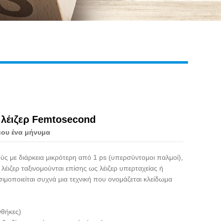
Live
ν λέιζερ Femtosecond
μου ένα μήνυμα
ύς με διάρκεια μικρότερη από 1 ps (υπερσύντομοι παλμοί),
λέιζερ ταξινομούνται επίσης ως λέιζερ υπερταχείας ή
ιμοποιείται συχνά μια τεχνική που ονομάζεται κλείδωμα
νθήκες)