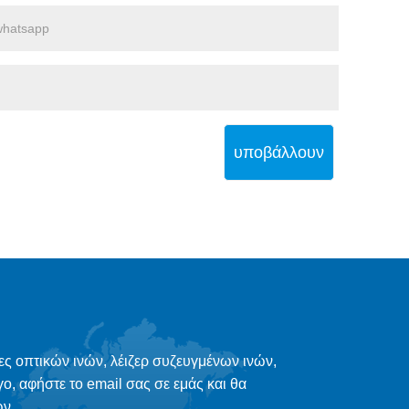
υποβάλλουν
ες οπτικών ινών, λέιζερ συζευγμένων ινών,
γο, αφήστε το email σας σε εμάς και θα
ν.