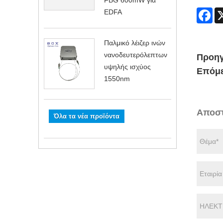
FBG 600mW για
Fa
EDFA
Παλμικό λέιζερ ινών
νανοδευτερόλεπτων
Προηγ
υψηλής ισχύος
Επόμε
1550nm
Αποστ
Όλα τα νέα προϊόντα