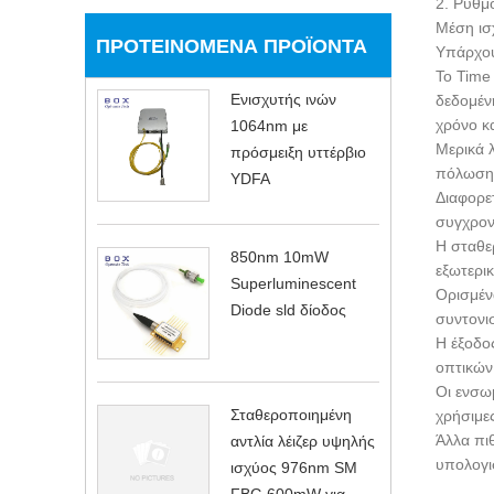
2. Ρυθμ
Μέση ισ
ΠΡΟΤΕΙΝΌΜΕΝΑ ΠΡΟΪΌΝΤΑ
Υπάρχου
Το Time 
Ενισχυτής ινών
δεδομέν
χρόνο κ
1064nm με
Μερικά 
πρόσμειξη υττέρβιο
πόλωση
YDFA
Διαφορετ
συγχρον
Η σταθε
850nm 10mW
εξωτερι
Superluminescent
Ορισμέν
Diode sld δίοδος
συντονι
Η έξοδο
οπτικών
Οι ενσωμ
Σταθεροποιημένη
χρήσιμες
Άλλα πι
αντλία λέιζερ υψηλής
υπολογι
ισχύος 976nm SM