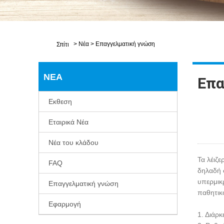
>
Νέα
>
Επαγγελματική γνώση
Σπίτι
ΝΈΑ
Επα
Εκθεση
Εταιρικά Νέα
Νέα του κλάδου
Τα λέιζ
FAQ
δηλαδή σ
υπερμικρ
Επαγγελματική γνώση
παθητικ
Εφαρμογή
1. Διάρ