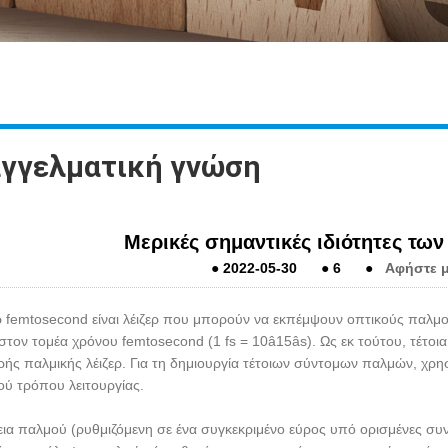
γγελματική γνώση
Μερικές σημαντικές ιδιότητες τω
●
2022-05-30
●
6
●
Αφήστε 
ερ femtosecond είναι λέιζερ που μπορούν να εκπέμψουν οπτικούς παλμο
τον τομέα χρόνου femtosecond (1 fs = 10â15âs). Ως εκ τούτου, τέτοια 
ής παλμικής λέιζερ. Για τη δημιουργία τέτοιων σύντομων παλμών, χρησ
ού τρόπου λειτουργίας.
κεια παλμού (ρυθμιζόμενη σε ένα συγκεκριμένο εύρος υπό ορισμένες συ