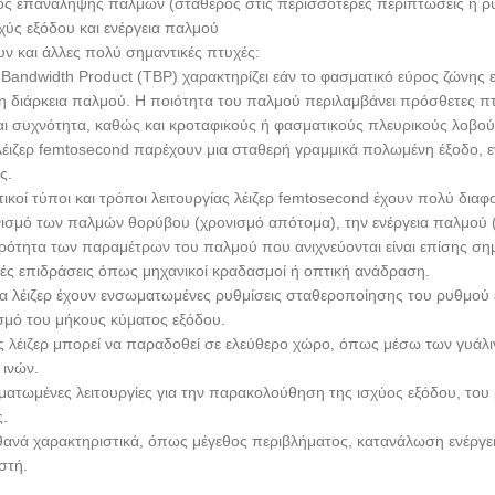
ός επανάληψης παλμών (σταθερός στις περισσότερες περιπτώσεις ή ρυ
χύς εξόδου και ενέργεια παλμού
ν και άλλες πολύ σημαντικές πτυχές:
Bandwidth Product (TBP) χαρακτηρίζει εάν το φασματικό εύρος ζώνης ε
η διάρκεια παλμού. Η ποιότητα του παλμού περιλαμβάνει πρόσθετες π
αι συχνότητα, καθώς και κροταφικούς ή φασματικούς πλευρικούς λοβού
λέιζερ femtosecond παρέχουν μια σταθερή γραμμικά πολωμένη έξοδο, 
ς.
ικοί τύποι και τρόποι λειτουργίας λέιζερ femtosecond έχουν πολύ διαφ
ισμό των παλμών θορύβου (χρονισμό απότομα), την ενέργεια παλμού 
ρότητα των παραμέτρων του παλμού που ανιχνεύονται είναι επίσης ση
κές επιδράσεις όπως μηχανικοί κραδασμοί ή οπτική ανάδραση.
α λέιζερ έχουν ενσωματωμένες ρυθμίσεις σταθεροποίησης του ρυθμού 
σμό του μήκους κύματος εξόδου.
ς λέιζερ μπορεί να παραδοθεί σε ελεύθερο χώρο, όπως μέσω των γυά
 ινών.
ατωμένες λειτουργίες για την παρακολούθηση της ισχύος εξόδου, του μ
.
θανά χαρακτηριστικά, όπως μέγεθος περιβλήματος, κατανάλωση ενέργει
στή.