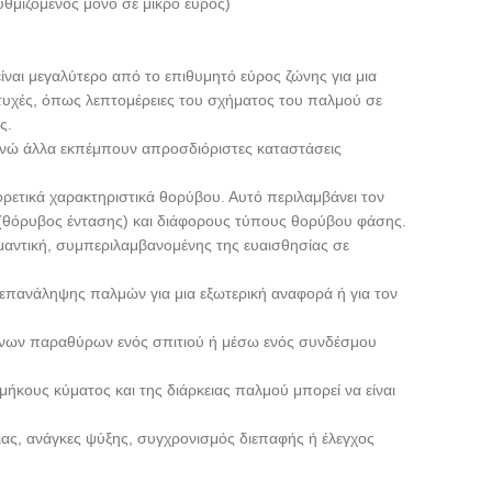
θμιζόμενος μόνο σε μικρό εύρος)
ίναι μεγαλύτερο από το επιθυμητό εύρος ζώνης για μια
τυχές, όπως λεπτομέρειες του σχήματος του παλμού σε
ς.
ενώ άλλα εκπέμπουν απροσδιόριστες καταστάσεις
ορετικά χαρακτηριστικά θορύβου. Αυτό περιλαμβάνει τον
(θόρυβος έντασης) και διάφορους τύπους θορύβου φάσης.
μαντική, συμπεριλαμβανομένης της ευαισθησίας σε
επανάληψης παλμών για μια εξωτερική αναφορά ή για τον
λινων παραθύρων ενός σπιτιού ή μέσω ενός συνδέσμου
ήκους κύματος και της διάρκειας παλμού μπορεί να είναι
ας, ανάγκες ψύξης, συγχρονισμός διεπαφής ή έλεγχος