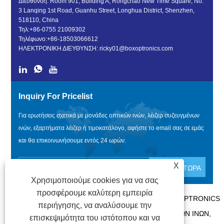
Διεύθυνση: Room 901, Building A, Rongchao New Time Square, No.
3 Lanqing 1st Road, Guanhu Street, Longhua District, Shenzhen,
518110, China
Τηλ:
+86-0755 21009302
Τηλέφωνο:
+86-18503066612
ΗΛΕΚΤΡΟΝΙΚΗ ΔΙΕΥΘΥΝΣΗ:
ricky01@boxoptronics.com
Inquiry For Pricelist
Για ερωτήσεις σχετικά με μονάδες οπτικών ινών, λέιζερ συζευγμένων
ινών, εξαρτήματα λέιζερ ή τιμοκατάλογο, αφήστε το email σας σε εμάς
και θα επικοινωνήσουμε εντός 24 ωρών.
X
Χρησιμοποιούμε cookies για να σας
προσφέρουμε καλύτερη εμπειρία
ΠΝΕΥΜΑΤΙΚΆ ΔΙΚΑΙΏΜΑΤΑ @ 2020 SHENZHEN BOX OPTRONICS
περιήγησης, να αναλύσουμε την
TECHNOLOGY CO., LTD. - ΚΊΝΑ ΜΟΝΆΔΕΣ ΟΠΤΙΚΏΝ ΙΝΏΝ,
επισκεψιμότητα του ιστότοπου και να