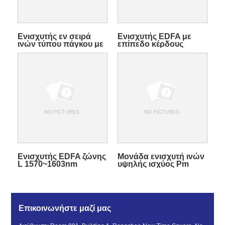
Ενισχυτής εν σειρά
Ενισχυτής EDFA με
ινών τύπου πάγκου με
επίπεδο κέρδους
πρόσμειξη Erbium
πολλαπλού μήκους
κύματος
Ενισχυτής EDFA ζώνης
Μονάδα ενισχυτή ινών
L 1570~1603nm
υψηλής ισχύος Pm
ερβίου
Επικοινωνήστε μαζί μας