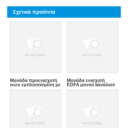
Σχετικά προϊόντα
Μονάδα προενισχυτή
Μονάδα ενισχυτή
ινών εμπλουτισμένη με
EDFA μονού καναλιού
Erbium C-band
1530-1566 nm