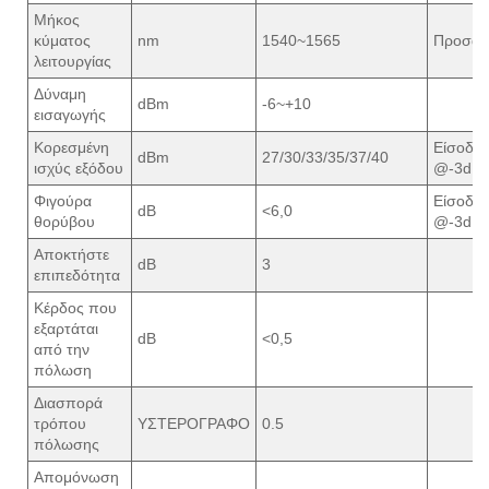
Μήκος
κύματος
nm
1540~1565
Προσαρ
λειτουργίας
Δύναμη
dBm
-6~+10
εισαγωγής
Κορεσμένη
Είσοδο
dBm
27/30/33/35/37/40
ισχύς εξόδου
@-3dB
Φιγούρα
Είσοδο
dB
<6,0
θορύβου
@-3dB
Αποκτήστε
dB
3
επιπεδότητα
Κέρδος που
εξαρτάται
dB
<0,5
από την
πόλωση
Διασπορά
τρόπου
ΥΣΤΕΡΟΓΡΑΦΟ
0.5
πόλωσης
Απομόνωση