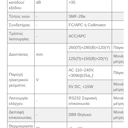
εισόδου/
dB
>35
εξόδου
Τύπος ινών
-
SMF-28e
Συνδετήρας
-
FC/APC ή Collimator
Τρόπος
-
ACC/APC
λειτουργίας
260(Π)×280(Β)×120(Υ)
Πάγκος
Διαστάσεις
mm
Μονάδα
125(Π)×150(Β)×20(Υ)
μέτρησ
AC 110~240V,
Πάγκος
Παροχή
<30W@25â„ƒ
ηλεκτρικού
V
Μονάδα
ρεύματος
5V DC, <15W
μέτρησ
Λειτουργία
RS232 Σειριακή
Μονάδα
-
ελέγχου
επικοινωνία
μέτρησ
Διεπαφή
Μονάδα
-
DB9 Θηλυκό
επικοινωνίας
μέτρησ
Θερμοκρασία