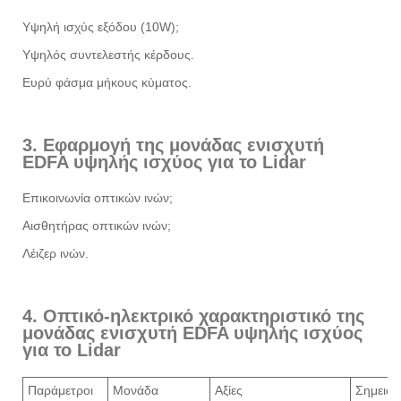
Υψηλή ισχύς εξόδου (10W);
Υψηλός συντελεστής κέρδους.
Ευρύ φάσμα μήκους κύματος.
3. Εφαρμογή της μονάδας ενισχυτή
EDFA υψηλής ισχύος για το Lidar
Επικοινωνία οπτικών ινών;
Αισθητήρας οπτικών ινών;
Λέιζερ ινών.
4. Οπτικό-ηλεκτρικό χαρακτηριστικό της
μονάδας ενισχυτή EDFA υψηλής ισχύος
για το Lidar
Παράμετροι
Μονάδα
Αξίες
Σημειώσ