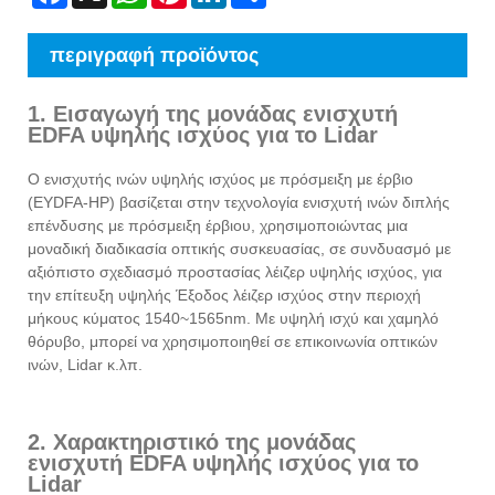
περιγραφή προϊόντος
1. Εισαγωγή της μονάδας ενισχυτή
EDFA υψηλής ισχύος για το Lidar
Ο ενισχυτής ινών υψηλής ισχύος με πρόσμειξη με έρβιο
(EYDFA-HP) βασίζεται στην τεχνολογία ενισχυτή ινών διπλής
επένδυσης με πρόσμειξη έρβιου, χρησιμοποιώντας μια
μοναδική διαδικασία οπτικής συσκευασίας, σε συνδυασμό με
αξιόπιστο σχεδιασμό προστασίας λέιζερ υψηλής ισχύος, για
την επίτευξη υψηλής Έξοδος λέιζερ ισχύος στην περιοχή
μήκους κύματος 1540~1565nm. Με υψηλή ισχύ και χαμηλό
θόρυβο, μπορεί να χρησιμοποιηθεί σε επικοινωνία οπτικών
ινών, Lidar κ.λπ.
2. Χαρακτηριστικό της μονάδας
ενισχυτή EDFA υψηλής ισχύος για το
Lidar