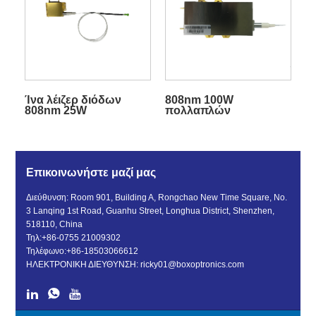
Ίνα λέιζερ διόδων
808nm 100W
808nm 25W
πολλαπλών
συζευγμένη για πηγή
λειτουργιών LD Fiber
αντλίας
Coupled Diode Laser
Επικοινωνήστε μαζί μας
Διεύθυνση: Room 901, Building A, Rongchao New Time Square, No.
3 Lanqing 1st Road, Guanhu Street, Longhua District, Shenzhen,
518110, China
Τηλ:
+86-0755 21009302
Τηλέφωνο:
+86-18503066612
ΗΛΕΚΤΡΟΝΙΚΗ ΔΙΕΥΘΥΝΣΗ:
ricky01@boxoptronics.com