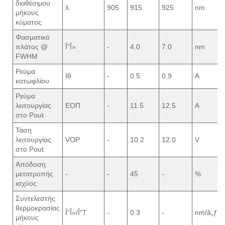
διαθέσιμου
λ
905
915
925
nm
μήκους
κύματος
Φασματικό
πλάτος @
Î”Î»
-
4.0
7.0
nm
FWHM
Ρεύμα
Ιθ
-
0.5
0.9
A
κατωφλίου
Ρεύμα
λειτουργίας
ΕΟΠ
-
11.5
12.5
A
στο Pout
Τάση
λειτουργίας
VOP
-
10.2
12.0
V
στο Pout
Απόδοση
μετατροπής
-
-
45
-
%
ισχύος
Συντελεστής
θερμοκρασίας
Î”Î»/Î”T
-
0.3
-
nm/â„ƒ
μήκους