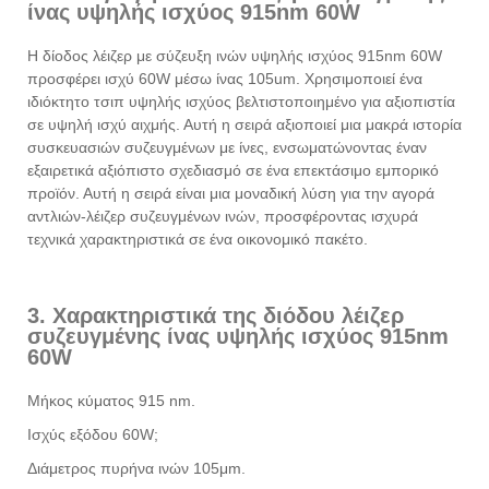
ίνας υψηλής ισχύος 915nm 60W
Η δίοδος λέιζερ με σύζευξη ινών υψηλής ισχύος 915nm 60W
προσφέρει ισχύ 60W μέσω ίνας 105um. Χρησιμοποιεί ένα
ιδιόκτητο τσιπ υψηλής ισχύος βελτιστοποιημένο για αξιοπιστία
σε υψηλή ισχύ αιχμής. Αυτή η σειρά αξιοποιεί μια μακρά ιστορία
συσκευασιών συζευγμένων με ίνες, ενσωματώνοντας έναν
εξαιρετικά αξιόπιστο σχεδιασμό σε ένα επεκτάσιμο εμπορικό
προϊόν. Αυτή η σειρά είναι μια μοναδική λύση για την αγορά
αντλιών-λέιζερ συζευγμένων ινών, προσφέροντας ισχυρά
τεχνικά χαρακτηριστικά σε ένα οικονομικό πακέτο.
3. Χαρακτηριστικά της διόδου λέιζερ
συζευγμένης ίνας υψηλής ισχύος 915nm
60W
Μήκος κύματος 915 nm.
Ισχύς εξόδου 60W;
Διάμετρος πυρήνα ινών 105μm.