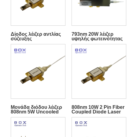
Δίοδος λέιζερ αντλίας
793nm 20W λέιζερ
σύζευξης
υψηλής φωτεινότητας
σταθεροποιημένης
με δίοδο με κοτσίδα
ίνας 793 nm 3W
ινών
Μονάδα διόδου λέιζερ
808nm 10W 2 Pin Fiber
808nm 5W Uncooled
Coupled Diode Laser
Multimode Diode