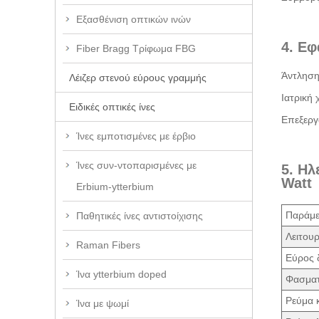
Εξασθένιση οπτικών ινών
4. Εφ
Fiber Bragg Τρίφωμα FBG
Άντληση 
Λέιζερ στενού εύρους γραμμής
Ιατρική 
Ειδικές οπτικές ίνες
Επεξεργ
Ίνες εμποτισμένες με έρβιο
Ίνες συν-ντοπαρισμένες με
5. Ηλ
Watt
Erbium-ytterbium
Παράμε
Παθητικές ίνες αντιστοίχισης
Λειτουρ
Raman Fibers
Εύρος 
Ίνα ytterbium doped
Φασμα
Ρεύμα 
Ίνα με ψωμί