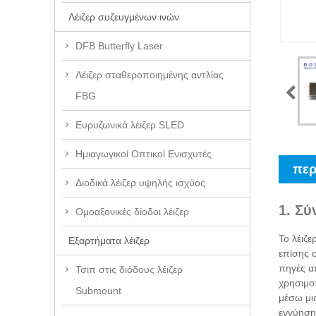
Λέιζερ συζευγμένων ινών
DFB Butterfly Laser
Λέιζερ σταθεροποιημένης αντλίας
FBG
Ευρυζωνικά λέιζερ SLED
Ημιαγωγικοί Οπτικοί Ενισχυτές
περ
Διοδικά λέιζερ υψηλής ισχύος
1. Σύ
Ομοαξονικές δίοδοι λέιζερ
Το λέιζ
Εξαρτήματα λέιζερ
επίσης σ
πηγές απ
Τσιπ στις διόδους λέιζερ
χρησιμο
Submount
μέσω μια
εγγύηση