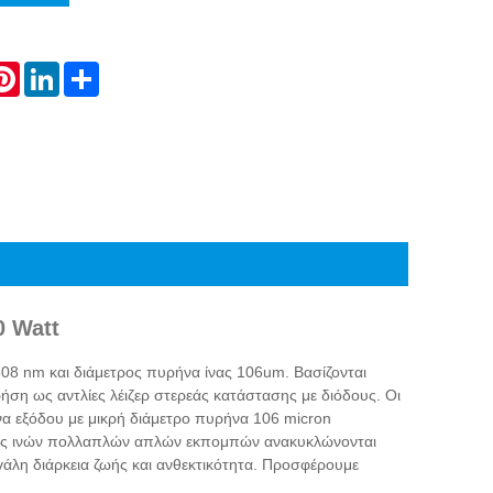
atsApp
Pinterest
LinkedIn
Share
0 Watt
808 nm και διάμετρος πυρήνα ίνας 106um. Βασίζονται
ήση ως αντλίες λέιζερ στερεάς κατάστασης με διόδους. Οι
να εξόδου με μικρή διάμετρο πυρήνα 106 micron
υξης ινών πολλαπλών απλών εκπομπών ανακυκλώνονται
γάλη διάρκεια ζωής και ανθεκτικότητα. Προσφέρουμε