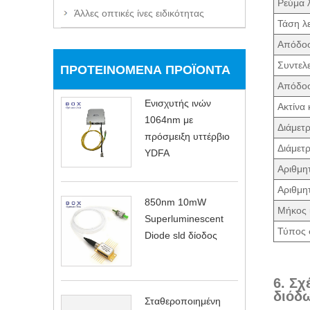
Ρεύμα λ
Άλλες οπτικές ίνες ειδικότητας
Τάση λε
Απόδοσ
Συντελ
ΠΡΟΤΕΙΝΌΜΕΝΑ ΠΡΟΪΌΝΤΑ
Απόδοσ
Ενισχυτής ινών
Ακτίνα
1064nm με
Διάμετ
πρόσμειξη υττέρβιο
Διάμετρ
YDFA
Αριθμη
Αριθμη
850nm 10mW
Μήκος 
Superluminescent
Τύπος 
Diode sld δίοδος
6. Σχ
διόδω
Σταθεροποιημένη