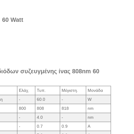
 60 Watt
 διόδων συζευγμένης ίνας 808nm 60
Ελάχ.
Τυπ.
Μέγιστη.
Μονάδα
λη
-
60.0
-
W
800
808
818
nm
-
4.0
-
nm
-
0.7
0.9
A