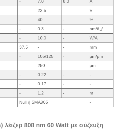
-
7.0
8.0
A
-
22.5
-
V
-
40
-
%
-
0.3
-
nm/â„ƒ
-
10.0
-
W/A
37.5
-
-
mm
-
105/125
-
μm/μm
-
250
-
μm
-
0.22
-
-
-
0.17
-
-
-
1.2
-
m
Null ή SMA905
-
 λέιζερ 808 nm 60 Watt με σύζευξη