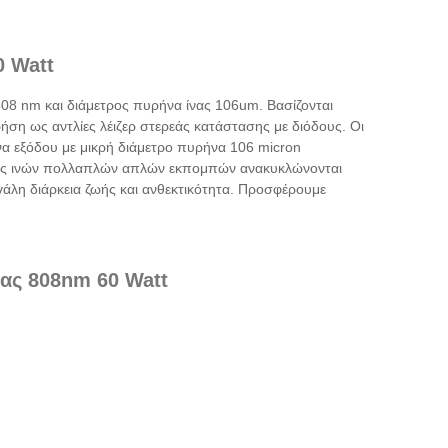
0 Watt
808 nm και διάμετρος πυρήνα ίνας 106um. Βασίζονται
ήση ως αντλίες λέιζερ στερεάς κατάστασης με διόδους. Οι
να εξόδου με μικρή διάμετρο πυρήνα 106 micron
υξης ινών πολλαπλών απλών εκπομπών ανακυκλώνονται
γάλη διάρκεια ζωής και ανθεκτικότητα. Προσφέρουμε
νας 808nm 60 Watt