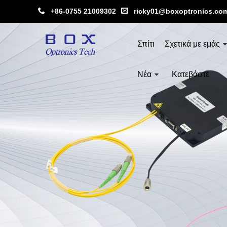
+86-0755 21009302
ricky01@boxoptronics.co
Σπίτι
Σχετικά με εμάς
Νέα
Κατεβάστε