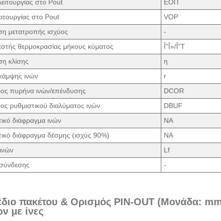
ειτουργίας στο Pout
ΕΟΠ
ιτουργίας στο Pout
VOP
η μετατροπής ισχύος
-
εστής θερμοκρασίας μήκους κύματος
Î”Î»/Î”T
η κλίσης
η
 κάμψης ινών
r
ρος πυρήνα ινών/επένδυσης
DCOR
ος ρυθμιστικού διαλύματος ινών
DBUF
τικό διάφραγμα ινών
ΝΑ
τικό διάφραγμα δέσμης (ισχύς 90%)
ΝΑ
ινών
Lf
σύνδεσης
-
έδιο πακέτου & Ορισμός PIN-OUT (Μονάδα: mm)
ν με ίνες