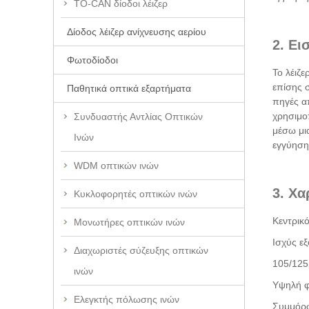
TO-CAN δίοδοι λέιζερ
Δίοδος λέιζερ ανίχνευσης αερίου
2. Ει
Φωτοδίοδοι
Το λέιζ
επίσης σ
Παθητικά οπτικά εξαρτήματα
πηγές απ
χρησιμο
Συνδυαστής Αντλίας Οπτικών
μέσω μια
Ινών
εγγύηση
WDM οπτικών ινών
3. Χα
Κυκλοφορητές οπτικών ινών
Κεντρικ
Μονωτήρες οπτικών ινών
Ισχύς ε
Διαχωριστές σύζευξης οπτικών
105/125
ινών
Υψηλή φ
Ελεγκτής πόλωσης ινών
Συμμόρ