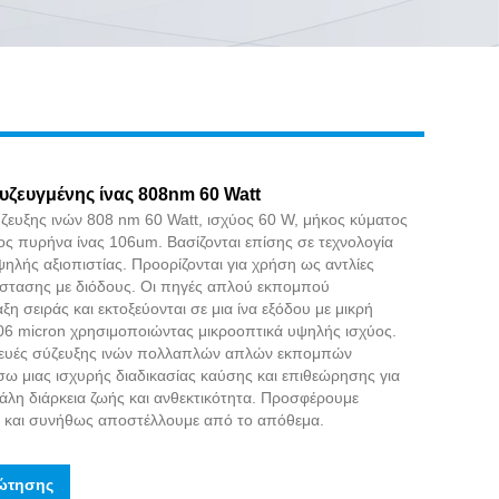
Live
υζευγμένης ίνας 808nm 60 Watt
ύζευξης ινών 808 nm 60 Watt, ισχύος 60 W, μήκος κύματος
ος πυρήνα ίνας 106um. Βασίζονται επίσης σε τεχνολογία
λής αξιοπιστίας. Προορίζονται για χρήση ως αντλίες
άστασης με διόδους. Οι πηγές απλού εκπομπού
ξη σειράς και εκτοξεύονται σε μια ίνα εξόδου με μικρή
06 micron χρησιμοποιώντας μικροοπτικά υψηλής ισχύος.
κευές σύζευξης ινών πολλαπλών απλών εκπομπών
ω μιας ισχυρής διαδικασίας καύσης και επιθεώρησης για
γάλη διάρκεια ζωής και ανθεκτικότητα. Προσφέρουμε
ς και συνήθως αποστέλλουμε από το απόθεμα.
ώτησης