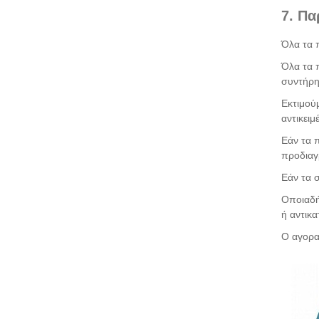
7. Πα
Όλα τα 
Όλα τα 
συντήρη
Εκτιμού
αντικειμ
Εάν τα π
προδιαγ
Εάν τα 
Οποιαδή
ή αντικ
Ο αγορα