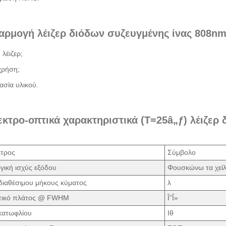
αρμογή λέιζερ διόδων συζευγμένης ίνας 808nm
λέιζερ;
χρήση;
ασία υλικού.
εκτρο-οπτικά χαρακτηριστικά (T=25â„ƒ) λέιζερ
τρος
Σύμβολο
γική ισχύς εξόδου
Φουσκώνω τα χεί
διαθέσιμου μήκους κύματος
λ
τικό πλάτος @ FWHM
Î”Î»
κατωφλίου
Ιθ