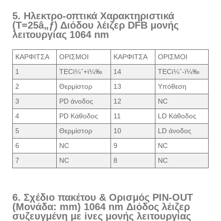
5. Ηλεκτρο-οπτικά Χαρακτηριστικά
(T=25â„ƒ) Διόδου λέιζερ DFB μονής
λειτουργίας 1064 nm
ΚΑΡΦΙΤΣΑ
ΟΡΙΣΜΟΙ
ΚΑΡΦΙΤΣΑ
ΟΡΙΣΜΟΙ
1
TECï¼ˆ+ï¼‰
14
TECï¼ˆ-ï¼‰
2
Θερμίστορ
13
Υπόθεση
3
PD άνοδος
12
NC
4
PD Κάθοδος
11
LD Κάθοδος
5
Θερμίστορ
10
LD άνοδος
6
NC
9
NC
7
NC
8
NC
6. Σχέδιο πακέτου & Ορισμός PIN-OUT
(Μονάδα: mm) 1064 nm Διόδος λέιζερ
συζευγμένη με ίνες μονής λειτουργίας