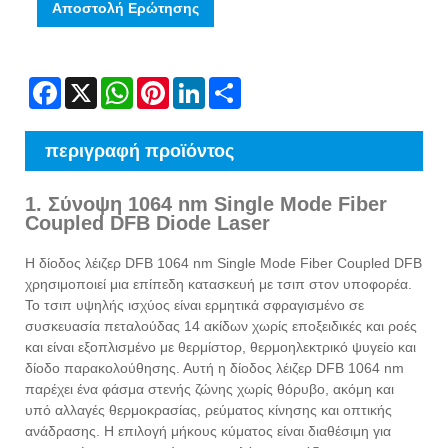
Αποστολή Ερώτησης
Facebook
X
WhatsApp
Pinterest
LinkedIn
Share
περιγραφή προϊόντος
1. Σύνοψη 1064 nm Single Mode Fiber
Coupled DFB Diode Laser
Η δίοδος λέιζερ DFB 1064 nm Single Mode Fiber Coupled DFB
χρησιμοποιεί μια επίπεδη κατασκευή με τσιπ στον υποφορέα.
Το τσιπ υψηλής ισχύος είναι ερμητικά σφραγισμένο σε
συσκευασία πεταλούδας 14 ακίδων χωρίς εποξειδικές και ροές
και είναι εξοπλισμένο με θερμίστορ, θερμοηλεκτρικό ψυγείο και
δίοδο παρακολούθησης. Αυτή η δίοδος λέιζερ DFB 1064 nm
παρέχει ένα φάσμα στενής ζώνης χωρίς θόρυβο, ακόμη και
υπό αλλαγές θερμοκρασίας, ρεύματος κίνησης και οπτικής
ανάδρασης. Η επιλογή μήκους κύματος είναι διαθέσιμη για