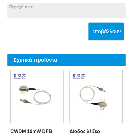
υποβάλλουν
Σχετικά προϊόντα
CWDM 10mW DFB
Δίοδος λέιζερ