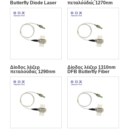
Butterfly Diode Laser
πεταλούδας 1270nm
With TEC Για
DFB 10mW
Τηλεπικοινωνίες
Δίοδος λέιζερ
Δίοδος λέιζερ 1310nm
πεταλούδας 1290nm
DFB Butterfly Fiber
DFB 10mW
Coupled