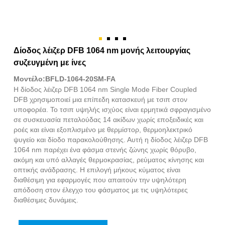
Δίοδος λέιζερ DFB 1064 nm μονής λειτουργίας
συζευγμένη με ίνες
Μοντέλο:BFLD-1064-20SM-FA
Η δίοδος λέιζερ DFB 1064 nm Single Mode Fiber Coupled
DFB χρησιμοποιεί μια επίπεδη κατασκευή με τσιπ στον
υποφορέα. Το τσιπ υψηλής ισχύος είναι ερμητικά σφραγισμένο
σε συσκευασία πεταλούδας 14 ακίδων χωρίς εποξειδικές και
ροές και είναι εξοπλισμένο με θερμίστορ, θερμοηλεκτρικό
ψυγείο και δίοδο παρακολούθησης. Αυτή η δίοδος λέιζερ DFB
1064 nm παρέχει ένα φάσμα στενής ζώνης χωρίς θόρυβο,
ακόμη και υπό αλλαγές θερμοκρασίας, ρεύματος κίνησης και
οπτικής ανάδρασης. Η επιλογή μήκους κύματος είναι
διαθέσιμη για εφαρμογές που απαιτούν την υψηλότερη
απόδοση στον έλεγχο του φάσματος με τις υψηλότερες
διαθέσιμες δυνάμεις.