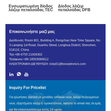
Ενσωματωμένη δίοδος
Δίοδος λέιζερ
λέιζερ πεταλούδας TEC
πεταλούδας DFB
1330nm DFB
1350nm
Επικοινωνήστε μαζί μας
Διεύθυνση: Room 901, Building A, Rongchao New Time Square, No.
3 Lanqing 1st Road, Guanhu Street, Longhua District, Shenzhen,
518110, China
Τηλ:
+86-0755 21009302
Τηλέφωνο:
+86-18503066612
ΗΛΕΚΤΡΟΝΙΚΗ ΔΙΕΥΘΥΝΣΗ:
ricky01@boxoptronics.com
Inquiry For Pricelist
Για ερωτήσεις σχετικά με μονάδες οπτικών ινών, λέιζερ συζευγμένων
ινών, εξαρτήματα λέιζερ ή τιμοκατάλογο, αφήστε το email σας σε εμάς
και θα επικοινωνήσουμε εντός 24 ωρών.