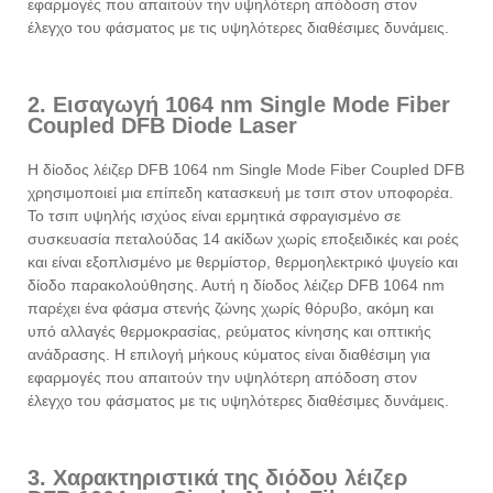
εφαρμογές που απαιτούν την υψηλότερη απόδοση στον
έλεγχο του φάσματος με τις υψηλότερες διαθέσιμες δυνάμεις.
2. Εισαγωγή 1064 nm Single Mode Fiber
Coupled DFB Diode Laser
Η δίοδος λέιζερ DFB 1064 nm Single Mode Fiber Coupled DFB
χρησιμοποιεί μια επίπεδη κατασκευή με τσιπ στον υποφορέα.
Το τσιπ υψηλής ισχύος είναι ερμητικά σφραγισμένο σε
συσκευασία πεταλούδας 14 ακίδων χωρίς εποξειδικές και ροές
και είναι εξοπλισμένο με θερμίστορ, θερμοηλεκτρικό ψυγείο και
δίοδο παρακολούθησης. Αυτή η δίοδος λέιζερ DFB 1064 nm
παρέχει ένα φάσμα στενής ζώνης χωρίς θόρυβο, ακόμη και
υπό αλλαγές θερμοκρασίας, ρεύματος κίνησης και οπτικής
ανάδρασης. Η επιλογή μήκους κύματος είναι διαθέσιμη για
εφαρμογές που απαιτούν την υψηλότερη απόδοση στον
έλεγχο του φάσματος με τις υψηλότερες διαθέσιμες δυνάμεις.
3. Χαρακτηριστικά της διόδου λέιζερ