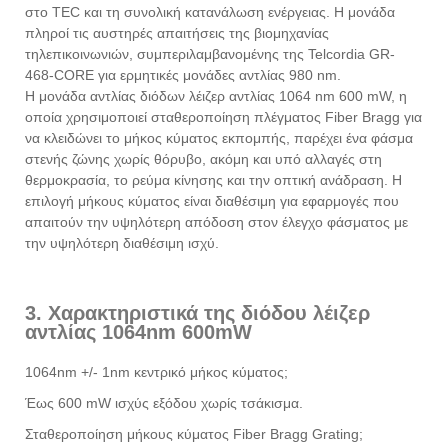
στο TEC και τη συνολική κατανάλωση ενέργειας. Η μονάδα
πληροί τις αυστηρές απαιτήσεις της βιομηχανίας
τηλεπικοινωνιών, συμπεριλαμβανομένης της Telcordia GR-
468-CORE για ερμητικές μονάδες αντλίας 980 nm.
Η μονάδα αντλίας διόδων λέιζερ αντλίας 1064 nm 600 mW, η
οποία χρησιμοποιεί σταθεροποίηση πλέγματος Fiber Bragg για
να κλειδώνει το μήκος κύματος εκπομπής, παρέχει ένα φάσμα
στενής ζώνης χωρίς θόρυβο, ακόμη και υπό αλλαγές στη
θερμοκρασία, το ρεύμα κίνησης και την οπτική ανάδραση. Η
επιλογή μήκους κύματος είναι διαθέσιμη για εφαρμογές που
απαιτούν την υψηλότερη απόδοση στον έλεγχο φάσματος με
την υψηλότερη διαθέσιμη ισχύ.
3. Χαρακτηριστικά της διόδου λέιζερ
αντλίας 1064nm 600mW
1064nm +/- 1nm κεντρικό μήκος κύματος;
Έως 600 mW ισχύς εξόδου χωρίς τσάκισμα.
Σταθεροποίηση μήκους κύματος Fiber Bragg Grating;