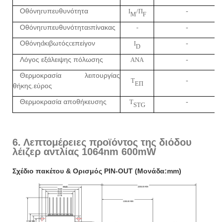
Οθόνη
υπευθυνότητα
r
I
/Π
-
M
F
Οθόνη
υπευθυνότητα
πίνακας
r
s
-
-
Οθόνη
κιβωτός
επείγον
d
c
I
-
D
Λόγος εξάλειψης πόλωσης
ΑΝΑ
-
Θερμοκρασία λειτουργίας
T
-
ΕΠ
θήκης
εύρος
.
Θερμοκρασία αποθήκευσης
T
-
STG
6. Λεπτομέρειες προϊόντος της διόδου
λέιζερ αντλίας 1064nm 600mW
Σχέδιο πακέτου & Ορισμός PIN-OUT (Μονάδα:mm)