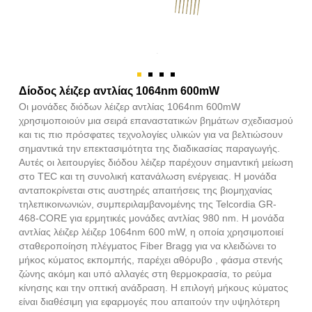
Δίοδος λέιζερ αντλίας 1064nm 600mW
Οι μονάδες διόδων λέιζερ αντλίας 1064nm 600mW
χρησιμοποιούν μια σειρά επαναστατικών βημάτων σχεδιασμού
και τις πιο πρόσφατες τεχνολογίες υλικών για να βελτιώσουν
σημαντικά την επεκτασιμότητα της διαδικασίας παραγωγής.
Αυτές οι λειτουργίες διόδου λέιζερ παρέχουν σημαντική μείωση
στο TEC και τη συνολική κατανάλωση ενέργειας. Η μονάδα
ανταποκρίνεται στις αυστηρές απαιτήσεις της βιομηχανίας
τηλεπικοινωνιών, συμπεριλαμβανομένης της Telcordia GR-
468-CORE για ερμητικές μονάδες αντλίας 980 nm. Η μονάδα
αντλίας λέιζερ λέιζερ 1064nm 600 mW, η οποία χρησιμοποιεί
σταθεροποίηση πλέγματος Fiber Bragg για να κλειδώνει το
μήκος κύματος εκπομπής, παρέχει αθόρυβο , φάσμα στενής
ζώνης ακόμη και υπό αλλαγές στη θερμοκρασία, το ρεύμα
κίνησης και την οπτική ανάδραση. Η επιλογή μήκους κύματος
είναι διαθέσιμη για εφαρμογές που απαιτούν την υψηλότερη