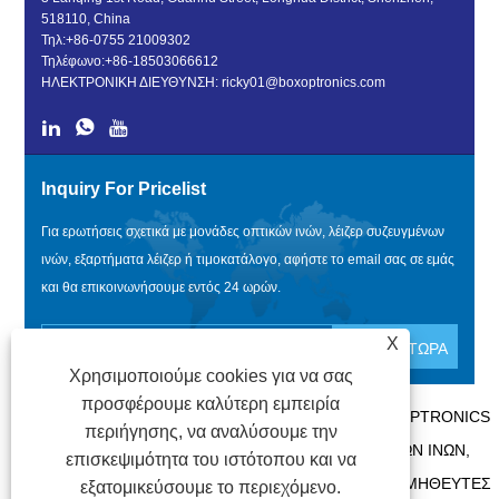
518110, China
Τηλ:
+86-0755 21009302
Τηλέφωνο:
+86-18503066612
ΗΛΕΚΤΡΟΝΙΚΗ ΔΙΕΥΘΥΝΣΗ:
ricky01@boxoptronics.com
Inquiry For Pricelist
Για ερωτήσεις σχετικά με μονάδες οπτικών ινών, λέιζερ συζευγμένων
ινών, εξαρτήματα λέιζερ ή τιμοκατάλογο, αφήστε το email σας σε εμάς
και θα επικοινωνήσουμε εντός 24 ωρών.
X
Χρησιμοποιούμε cookies για να σας
προσφέρουμε καλύτερη εμπειρία
ΠΝΕΥΜΑΤΙΚΆ ΔΙΚΑΙΏΜΑΤΑ @ 2020 SHENZHEN BOX OPTRONICS
περιήγησης, να αναλύσουμε την
TECHNOLOGY CO., LTD. - ΚΊΝΑ ΜΟΝΆΔΕΣ ΟΠΤΙΚΏΝ ΙΝΏΝ,
επισκεψιμότητα του ιστότοπου και να
ΚΑΤΑΣΚΕΥΑΣΤΈΣ ΛΈΙΖΕΡ ΣΥΖΕΥΓΜΈΝΩΝ ΙΝΏΝ, ΠΡΟΜΗΘΕΥΤΈΣ
εξατομικεύσουμε το περιεχόμενο.