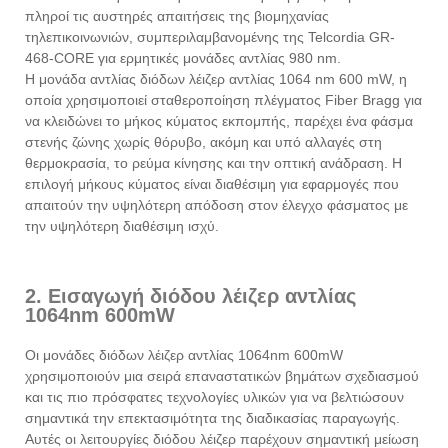
πληροί τις αυστηρές απαιτήσεις της βιομηχανίας
τηλεπικοινωνιών, συμπεριλαμβανομένης της Telcordia GR-
468-CORE για ερμητικές μονάδες αντλίας 980 nm.
Η μονάδα αντλίας διόδων λέιζερ αντλίας 1064 nm 600 mW, η
οποία χρησιμοποιεί σταθεροποίηση πλέγματος Fiber Bragg για
να κλειδώνει το μήκος κύματος εκπομπής, παρέχει ένα φάσμα
στενής ζώνης χωρίς θόρυβο, ακόμη και υπό αλλαγές στη
θερμοκρασία, το ρεύμα κίνησης και την οπτική ανάδραση. Η
επιλογή μήκους κύματος είναι διαθέσιμη για εφαρμογές που
απαιτούν την υψηλότερη απόδοση στον έλεγχο φάσματος με
την υψηλότερη διαθέσιμη ισχύ.
2. Εισαγωγή διόδου λέιζερ αντλίας
1064nm 600mW
Οι μονάδες διόδων λέιζερ αντλίας 1064nm 600mW
χρησιμοποιούν μια σειρά επαναστατικών βημάτων σχεδιασμού
και τις πιο πρόσφατες τεχνολογίες υλικών για να βελτιώσουν
σημαντικά την επεκτασιμότητα της διαδικασίας παραγωγής.
Αυτές οι λειτουργίες διόδου λέιζερ παρέχουν σημαντική μείωση