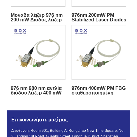
Μονάδα λέιζερ 976 nm
976nm 200mW PM
200 mW Διόδος λέιζερ
Stabilized Laser Diodes
αντλίας μονής
Pigtailed Butterfly
λειτουργίας
Package
976 nm 980 nm αντλία
976nm 400mW PM FBG
διόδου λέιζερ 400 mW
σταθεροποιημένη
συζευγμένη ίνα
δίοδος λέιζερ
πεταλούδας
Επικοινωνήστε μαζί μας
Διεύθυνση: Room 901, Building A, Rongchao New Time Square, No.
3 Lanqing 1st Road, Guanhu Street, Longhua District, Shenzhen,