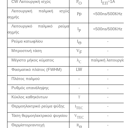
CW Λειτουργική ισχύς
P
1Α
I
=
O
ΕΠ
Λειτουργική παλμική ισχύς
P
p
<500ns/500
Hz
K
αιχμής
Λειτουργικό παλμικό ρεύμα
I
<500ns/500
Hz
K
P
αιχμής
Ρεύμα κατωφλίου
I
-
Θ
Μπροστινή τάση
V
-
F
Μέγιστο μήκος κύματος
παλμική λειτουργία
λ
C
Φασματικό πλάτος (FWHM)
LW
-
Πλάτος παλμού
-
-
Ρυθμός επανάληψης
-
-
Κύκλος καθηκόντων
T
-
Θερμοηλεκτρικό ρεύμα ψύξης
I
-
TEC
Τάση θερμοηλεκτρικού ψυγείου
V
-
TEC
Θερμίστορ
αντοχή
r
R
-
Θ