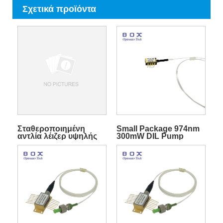
Σχετικά προϊόντα
Σταθεροποιημένη
Small Package 974nm
αντλία λέιζερ υψηλής
300mW DIL Pump
ισχύος 976nm SM FBG
Laser Χωρίς Ψύκτη
600mW για EDFA
TEC