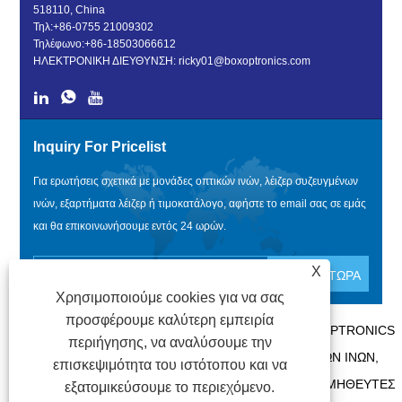
518110, China
Τηλ:
+86-0755 21009302
Τηλέφωνο:
+86-18503066612
ΗΛΕΚΤΡΟΝΙΚΗ ΔΙΕΥΘΥΝΣΗ:
ricky01@boxoptronics.com
Inquiry For Pricelist
Για ερωτήσεις σχετικά με μονάδες οπτικών ινών, λέιζερ συζευγμένων
ινών, εξαρτήματα λέιζερ ή τιμοκατάλογο, αφήστε το email σας σε εμάς
και θα επικοινωνήσουμε εντός 24 ωρών.
X
Χρησιμοποιούμε cookies για να σας
προσφέρουμε καλύτερη εμπειρία
ΠΝΕΥΜΑΤΙΚΆ ΔΙΚΑΙΏΜΑΤΑ @ 2020 SHENZHEN BOX OPTRONICS
περιήγησης, να αναλύσουμε την
TECHNOLOGY CO., LTD. - ΚΊΝΑ ΜΟΝΆΔΕΣ ΟΠΤΙΚΏΝ ΙΝΏΝ,
επισκεψιμότητα του ιστότοπου και να
ΚΑΤΑΣΚΕΥΑΣΤΈΣ ΛΈΙΖΕΡ ΣΥΖΕΥΓΜΈΝΩΝ ΙΝΏΝ, ΠΡΟΜΗΘΕΥΤΈΣ
εξατομικεύσουμε το περιεχόμενο.