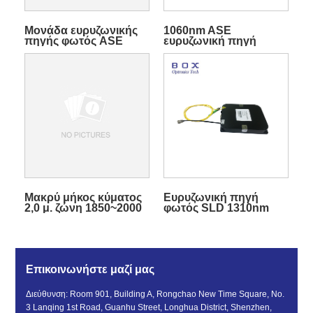
Μονάδα ευρυζωνικής
1060nm ASE
πηγής φωτός ASE
ευρυζωνική πηγή
ευρυζωνικής ζώνης
φωτός για την
C+L
κατασκευή του FBG
Grating
Μακρύ μήκος κύματος
Ευρυζωνική πηγή
2,0 μ. ζώνη 1850~2000
φωτός SLD 1310nm
nm Ευρυζωνική Πηγή
Φωτός ASE
Επικοινωνήστε μαζί μας
Διεύθυνση: Room 901, Building A, Rongchao New Time Square, No.
3 Lanqing 1st Road, Guanhu Street, Longhua District, Shenzhen,