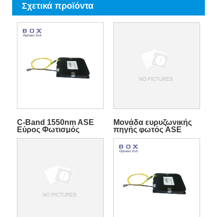
Σχετικά προϊόντα
C-Band 1550nm ASE
Μονάδα ευρυζωνικής
Εύρος Φωτισμός
πηγής φωτός ASE
πηγής για λύση
ζώνης L για οπτικό
ιατρικής απεικόνισης
αισθητήρα