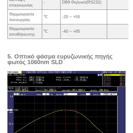
-
DB9 Θηλυκό(RS232)
επικοινωνίας
Θερμοκρασία
℃
-20 ~ +55
λειτουργίας
Θερμοκρασία
℃
-40 ~ +85
αποθήκευσης
5. Οπτικό φάσμα ευρυζωνικής πηγής
φωτός 1060nm SLD