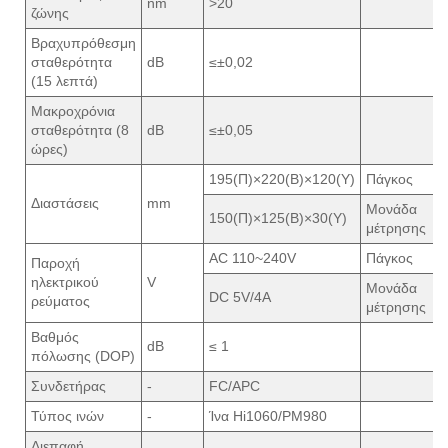
nm
>20
ζώνης
Βραχυπρόθεσμη
σταθερότητα
dB
≤±0,02
(15 λεπτά)
Μακροχρόνια
σταθερότητα (8
dB
≤±0,05
ώρες)
195(Π)×220(Β)×120(Υ)
Πάγκος
Διαστάσεις
mm
Μονάδα
150(Π)×125(Β)×30(Υ)
μέτρησης
AC 110~240V
Πάγκος
Παροχή
ηλεκτρικού
V
Μονάδα
DC 5V/4A
ρεύματος
μέτρησης
Βαθμός
dB
≤ 1
πόλωσης (DOP)
Συνδετήρας
-
FC/APC
Τύπος ινών
-
Ίνα Hi1060/PM980
Διεπαφή